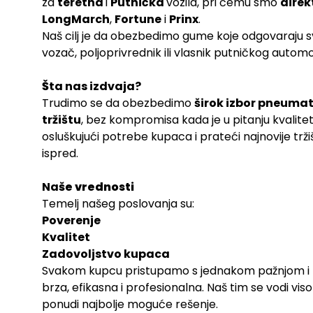
Letnje
za
teretna
i
Putnička
vozila, pri čemu smo
direk
LongMarch
,
Fortune
i
Prinx
.
SUV
Naš cilj je da obezbedimo gume koje odgovaraju s
vozač, poljoprivrednik ili vlasnik putničkog automo
Š
ta nas izdvaja?
Trudimo se da obezbedimo
širok izbor pneuma
tržištu
, bez kompromisa kada je u pitanju kvalite
osluškujući potrebe kupaca i prateći najnovije trž
ispred.
Na
še vrednosti
Temelj našeg poslovanja su:
Poverenje
Kvalitet
Zadovoljstvo kupaca
Svakom kupcu pristupamo s jednakom pažnjom i po
brza, efikasna i profesionalna. Naš tim se vodi v
ponudi najbolje moguće rešenje.