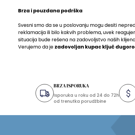
Brza i pouzdana podrška
Svesni smo da se u poslovanju mogu desiti nepred
reklamacija ili bilo kakvih problema, uvek reagu
situacija bude rešena na zadovoljstvo naših klijena
Verujemo da je
zadovoljan kupac ključ dugor
BRZA ISPORUKA
Isporuka u roku od 24 do 72h
od trenutka porudžbine