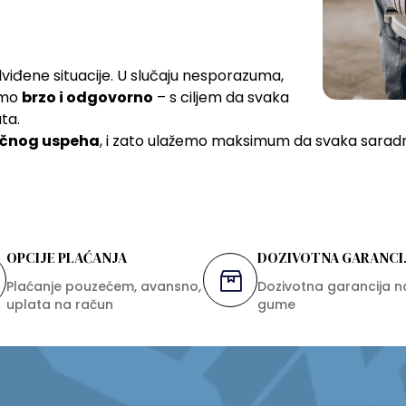
viđene situacije. U slučaju nesporazuma,
jemo
brzo i odgovorno
– s ciljem da svaka
ta.
očnog uspeha
, i zato ulažemo maksimum da svaka saradn
OPCIJE PLAĆANJA
DOZIVOTNA GARANCI
Plaćanje pouzećem, avansno,
Dozivotna garancija n
uplata na račun
gume