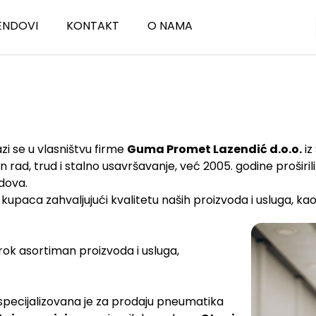
ENDOVI
KONTAKT
O NAMA
me
tani
Gume za kombi
Fortune
ongMarch
Sve sezone
Prinx
Letnje
zi se u vlasništvu firme
Guma Promet Lazendić d.o.o.
iz
rad, trud i stalno usavršavanje, već 2005. godine proširil
dova.
upaca zahvaljujući kvalitetu naših proizvoda i usluga, kao
ume / SUV
rok asortiman proizvoda i usluga,
ecijalizovana je za prodaju pneumatika