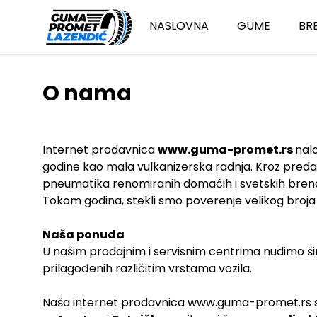
NASLOVNA
GUME
BR
O nama
Teretne gu
O
Sve osovine
L
Prikolica
Internet prodavnica
www.guma-promet.rs
nala
godine kao mala vulkanizerska radnja. Kroz predan 
Pogon
pneumatika renomiranih domaćih i svetskih bren
Upravljač
Tokom godina, stekli smo poverenje velikog broja k
Autobus
Na
š
a ponuda
Putničke g
U našim prodajnim i servisnim centrima nudimo ši
prilagođenih različitim vrstama vozila.
Sve sezone
Zimske
Naša internet prodavnica
www.guma-promet.rs sp