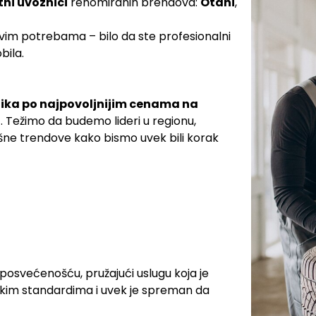
tni uvoznici
renomiranih brendova:
Otani
,
vim potrebama – bilo da ste profesionalni
bila.
tika po najpovoljnijim cenama na
t. Težimo da budemo lideri u regionu,
išne trendove kako bismo uvek bili korak
svećenošću, pružajući uslugu koja je
isokim standardima i uvek je spreman da